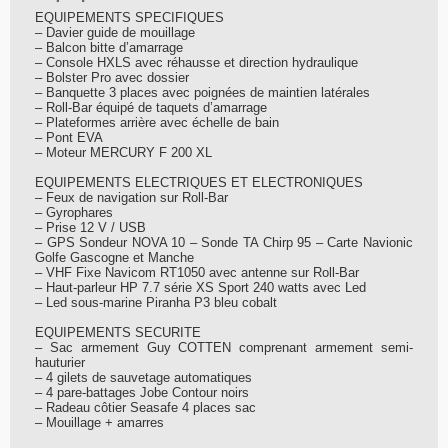
EQUIPEMENTS SPECIFIQUES
– Davier guide de mouillage
– Balcon bitte d’amarrage
– Console HXLS avec réhausse et direction hydraulique
– Bolster Pro avec dossier
– Banquette 3 places avec poignées de maintien latérales
– Roll-Bar équipé de taquets d’amarrage
– Plateformes arrière avec échelle de bain
– Pont EVA
– Moteur MERCURY F 200 XL
EQUIPEMENTS ELECTRIQUES ET ELECTRONIQUES
– Feux de navigation sur Roll-Bar
– Gyrophares
– Prise 12 V / USB
– GPS Sondeur NOVA 10 – Sonde TA Chirp 95 – Carte Navionic
Golfe Gascogne et Manche
– VHF Fixe Navicom RT1050 avec antenne sur Roll-Bar
– Haut-parleur HP 7.7 série XS Sport 240 watts avec Led
– Led sous-marine Piranha P3 bleu cobalt
EQUIPEMENTS SECURITE
– Sac armement Guy COTTEN comprenant armement semi-
hauturier
– 4 gilets de sauvetage automatiques
– 4 pare-battages Jobe Contour noirs
– Radeau côtier Seasafe 4 places sac
– Mouillage + amarres