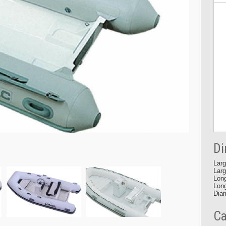
Di
Larg
Larg
Long
Long
Diam
Ca