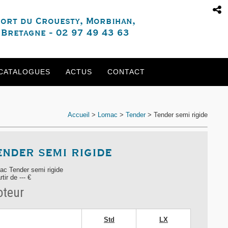
ort du Crouesty, Morbihan,
Bretagne - 02 97 49 43 63
CATALOGUES
ACTUS
CONTACT
Accueil
>
Lomac
>
Tender
>
Tender semi rigide
ender semi rigide
ac Tender semi rigide
rtir de --- €
teur
Std
LX