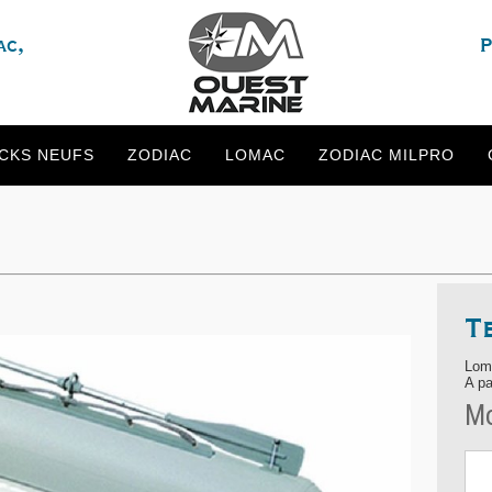
ac,
P
CKS NEUFS
ZODIAC
LOMAC
ZODIAC MILPRO
T
Lom
A pa
Mo