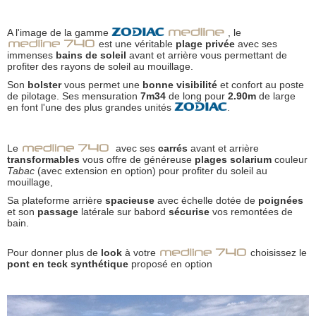
A l'image de la gamme
, le
est une véritable
plage privée
avec ses
immenses
bains de soleil
avant et arrière vous permettant de
profiter des rayons de soleil au mouillage.
Son
bolster
vous permet une
bonne visibilité
et confort au poste
de pilotage. Ses mensuration
7m34
de long pour
2.90m
de large
en font l'une des plus grandes unités
.
Le
avec ses
carrés
avant et arrière
transformables
vous offre de généreuse
plages solarium
couleur
Tabac
(avec extension en option) pour profiter du soleil au
mouillage,
Sa plateforme arrière
spacieuse
avec échelle dotée de
poignées
et son
passage
latérale sur babord
sécurise
vos remontées de
bain.
Pour donner plus de
look
à votre
choisissez le
pont en teck synthétique
proposé en option