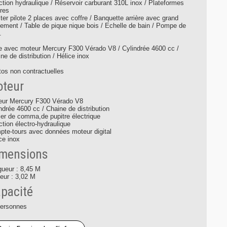
ction hydraulique / Réservoir carburant 310L inox / Plateformes
ères
ter pilote 2 places avec coffre / Banquette arrière avec grand
ement / Table de pique nique bois / Echelle de bain / Pompe de
.
e avec moteur Mercury F300 Vérado V8 / Cylindrée 4600 cc /
ne de distribution / Hélice inox
os non contractuelles
teur
eur Mercury F300 Vérado V8
ndrée 4600 cc / Chaine de distribution
ier de comma,de pupitre électrique
ction électro-hydraulique
te-tours avec données moteur digital
ce inox
mensions
gueur : 8,45 M
eur : 3,02 M
pacité
personnes