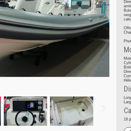
Dire
arri
Bols
rang
cale
Offr
Chai
Phot
Mo
Mot
Cyli
Boit
Dire
Comp
Héli
Di
Lon
Larg
Ca
18 