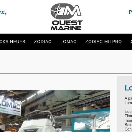
ac,
P
CKS NEUFS
ZODIAC
LOMAC
ZODIAC MILPRO
L
A pa
Loma
Equ
Flot
moui
Bain
Con