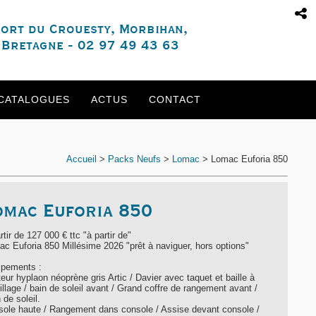
ort du Crouesty, Morbihan,
Bretagne - 02 97 49 43 63
CATALOGUES
ACTUS
CONTACT
Accueil
>
Packs Neufs
>
Lomac
>
Lomac Euforia 850
omac Euforia 850
rtir de 127 000 € ttc "à partir de"
c Euforia 850 Millésime 2026 "prêt à naviguer, hors options"
ipements :
teur hyplaon néoprène gris Artic / Davier avec taquet et baille à
llage / bain de soleil avant / Grand coffre de rangement avant /
 de soleil.
sole haute / Rangement dans console / Assise devant console /