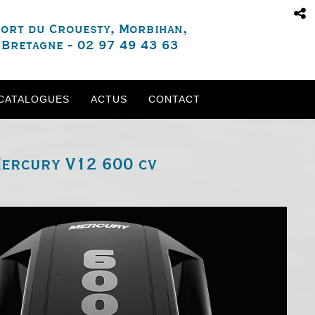
ort du Crouesty, Morbihan,
Bretagne - 02 97 49 43 63
CATALOGUES
ACTUS
CONTACT
ercury V12 600 cv